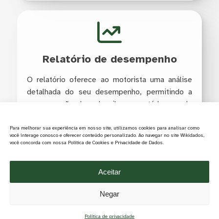
Relatório de desempenho
O relatório oferece ao motorista uma análise
detalhada do seu desempenho, permitindo a
compreensão clara daquilo que está bom e do
que precisa ser melhorado.
Para melhorar sua experiência em nosso site, utilizamos cookies para analisar como
você interage conosco e oferecer conteúdo personalizado. Ao navegar no site Wikidados,
você concorda com nossa Política de Cookies e Privacidade de Dados.
Aceitar
Ranking de motoristas
Negar
A classificação serve como referência para
Política de privacidade